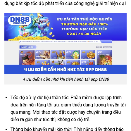
dụng bắt kịp tốc độ phát triển của công nghệ giải trí hiện đại.
4 ưu điểm cần nhớ khi tiến hành tải app DN88
Tốc độ xử lý dữ liệu thần tốc: Phần mềm được lập trình
dựa trên nền tảng tối ưu, giảm thiểu dung lượng truyền tải
qua mạng. Mọi thao tác đặt cược hay chuyển trang đều
diễn ra gần như tức thì, không có độ trễ.
Thông báo khuyến mãi kịp thời: Tính năng đẩy thông báo