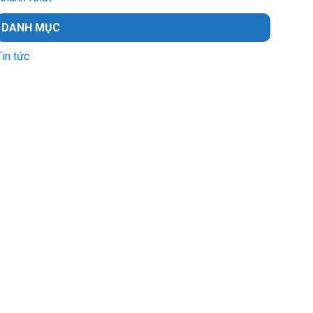
DANH MỤC
Tin tức