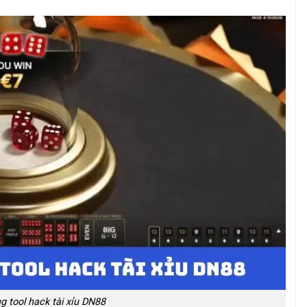
g tool hack tài xỉu DN88