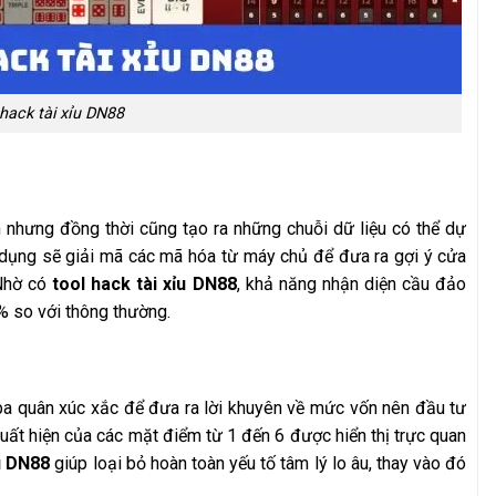
 hack tài xỉu DN88
hưng đồng thời cũng tạo ra những chuỗi dữ liệu có thể dự
dụng sẽ giải mã các mã hóa từ máy chủ để đưa ra gợi ý cửa
 Nhờ có
tool hack tài xỉu DN88
, khả năng nhận diện cầu đảo
0% so với thông thường.
ba quân xúc xắc để đưa ra lời khuyên về mức vốn nên đầu tư
uất hiện của các mặt điểm từ 1 đến 6 được hiển thị trực quan
ỉu DN88
giúp loại bỏ hoàn toàn yếu tố tâm lý lo âu, thay vào đó