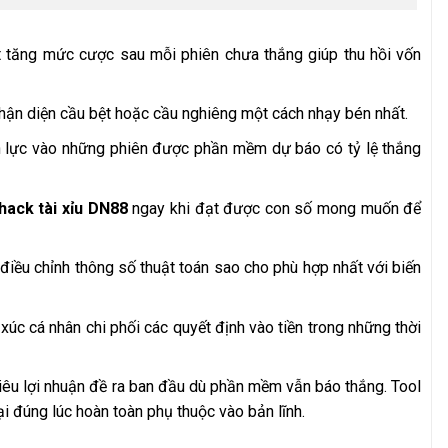
ật tăng mức cược sau mỗi phiên chưa thắng giúp thu hồi vốn
nhận diện cầu bệt hoặc cầu nghiêng một cách nhạy bén nhất.
n lực vào những phiên được phần mềm dự báo có tỷ lệ thắng
 hack tài xỉu DN88
ngay khi đạt được con số mong muốn để
điều chỉnh thông số thuật toán sao cho phù hợp nhất với biến
xúc cá nhân chi phối các quyết định vào tiền trong những thời
iêu lợi nhuận đề ra ban đầu dù phần mềm vẫn báo thắng. Tool
i đúng lúc hoàn toàn phụ thuộc vào bản lĩnh.