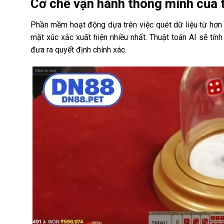
Cơ chế vận hành thông minh của t
Phần mềm hoạt động dựa trên việc quét dữ liệu từ hơn 
mặt xúc xắc xuất hiện nhiều nhất. Thuật toán AI sẽ tín
đưa ra quyết định chính xác.