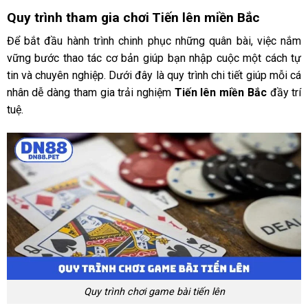
Quy trình tham gia chơi Tiến lên miền Bắc
Để bắt đầu hành trình chinh phục những quân bài, việc nắm
vững bước thao tác cơ bản giúp bạn nhập cuộc một cách tự
tin và chuyên nghiệp. Dưới đây là quy trình chi tiết giúp mỗi cá
nhân dễ dàng tham gia trải nghiệm
Tiến lên miền Bắc
đầy trí
tuệ.
Quy trình chơi game bài tiến lên